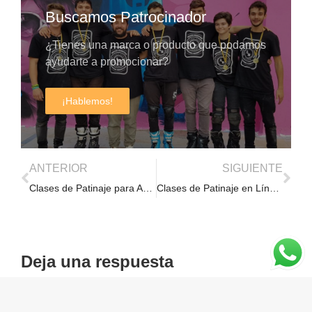
Buscamos Patrocinador
¿Tienes una marca o producto que podamos
ayudarte a promocionar?
¡Hablemos!
SPONSORS
ANTERIOR
SIGUIENTE
Clases de Patinaje para Adolescentes en Valencia
Clases de Patinaje en Línea para Niños
Deja una respuesta
Debes
Iniciar Sesión
para publicar un comentario.