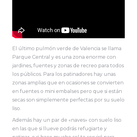
El último pulmón verde de Valencia se llama
Parque Central y es una zona enorme con
jardines, fuentes y zonas de recreo para todos
los públicos. Para los patinadores hay unas
zonas amplias que en ocasiones se convierten
en fuentes o mini embalses pero que si están
secas son simplemente perfectas por su suelo
liso.
Además hay un par de «naves» con suelo liso
en las que si llueve podrás refugiarte y