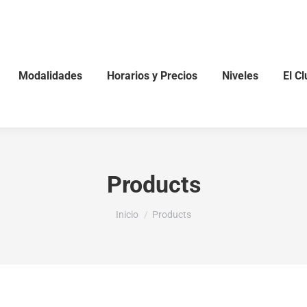
Modalidades
Horarios y Precios
Niveles
El Club
Modalidades
Horarios y Precios
Niveles
El Cl
Products
Estás aquí:
Inicio
Products