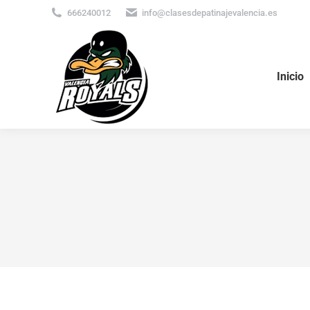
666240012
info@clasesdepatinajevalencia.es
Inicio
Inicio